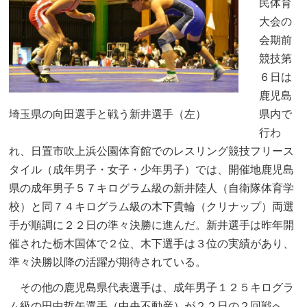
民体育
大会の
会期前
競技第
６日は
鹿児島
埼玉県の向田選手と戦う新井選手（左）
県内で
行わ
れ、日置市吹上浜公園体育館でのレスリング競技フリース
タイル（成年男子・女子・少年男子）では、開催地鹿児島
県の成年男子５７キログラム級の新井陸人（自衛隊体育学
校）と同７４キログラム級の木下貴輪（クリナップ）両選
手が順調に２２日の準々決勝に進んだ。新井選手は昨年開
催された栃木国体で２位、木下選手は３位の実績があり、
準々決勝以降の活躍が期待されている。
その他の鹿児島県代表選手は、成年男子１２５キログラ
ム級の田中哲矢選手（中央不動産）が２２日の２回戦へ、