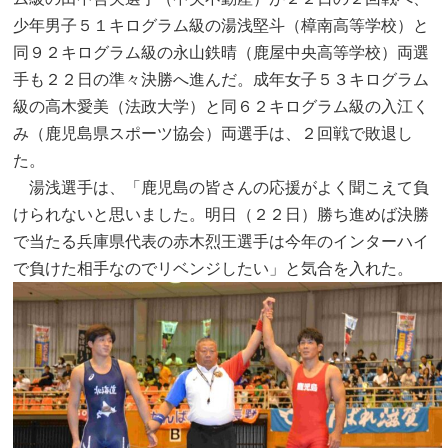
少年男子５１キログラム級の湯浅堅斗（樟南高等学校）と
同９２キログラム級の永山鉄晴（鹿屋中央高等学校）両選
手も２２日の準々決勝へ進んだ。成年女子５３キログラム
級の高木愛美（法政大学）と同６２キログラム級の入江く
み（鹿児島県スポーツ協会）両選手は、２回戦で敗退し
た。
湯浅選手は、「鹿児島の皆さんの応援がよく聞こえて負
けられないと思いました。明日（２２日）勝ち進めば決勝
で当たる兵庫県代表の赤木烈王選手は今年のインターハイ
で負けた相手なのでリベンジしたい」と気合を入れた。