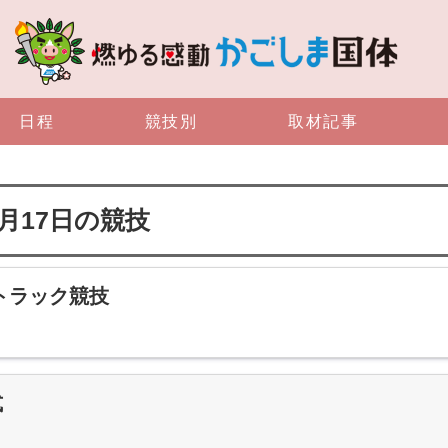
日程
競技別
取材記事
0月17日の競技
技 トラック競技
式