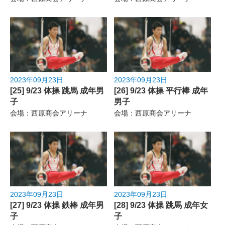
2023年09月23日
2023年09月23日
[25] 9/23 体操 跳馬 成年男
[26] 9/23 体操 平行棒 成年
子
男子
会場：西原商会アリーナ
会場：西原商会アリーナ
2023年09月23日
2023年09月23日
[27] 9/23 体操 鉄棒 成年男
[28] 9/23 体操 跳馬 成年女
子
子