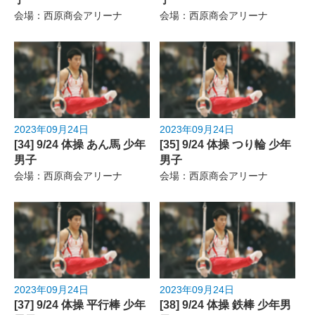
会場：西原商会アリーナ
会場：西原商会アリーナ
2023年09月24日
2023年09月24日
[34] 9/24 体操 あん馬 少年
[35] 9/24 体操 つり輪 少年
男子
男子
会場：西原商会アリーナ
会場：西原商会アリーナ
2023年09月24日
2023年09月24日
[37] 9/24 体操 平行棒 少年
[38] 9/24 体操 鉄棒 少年男