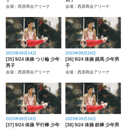
会場：西原商会アリーナ
会場：西原商会アリーナ
2023年09月24日
2023年09月24日
[35] 9/24 体操 つり輪 少年
[36] 9/24 体操 跳馬 少年男
男子
子
会場：西原商会アリーナ
会場：西原商会アリーナ
2023年09月24日
2023年09月24日
[37] 9/24 体操 平行棒 少年
[38] 9/24 体操 鉄棒 少年男