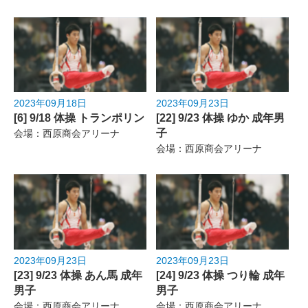
2023年09月18日
2023年09月23日
[6] 9/18 体操 トランポリン
[22] 9/23 体操 ゆか 成年男
子
会場：西原商会アリーナ
会場：西原商会アリーナ
2023年09月23日
2023年09月23日
[23] 9/23 体操 あん馬 成年
[24] 9/23 体操 つり輪 成年
男子
男子
会場：西原商会アリーナ
会場：西原商会アリーナ