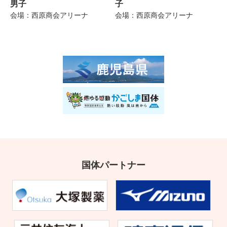
男子
子
会場：西原商会アリーナ
会場：西原商会アリーナ
国体パートナー