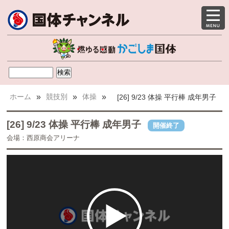
ホーム
»
競技別
»
体操
»
[26] 9/23 体操 平行棒 成年男子
[26] 9/23 体操 平行棒 成年男子
開催終了
会場：西原商会アリーナ