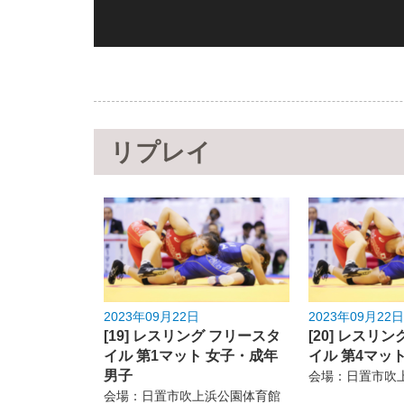
リプレイ
2023年09月22日
2023年09月22日
[19] レスリング フリースタ
[20] レスリ
イル 第1マット 女子・成年
イル 第4マッ
男子
会場：日置市吹
会場：日置市吹上浜公園体育館