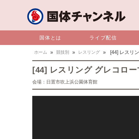
国体とは
ライブ配信
ホーム
»
競技別
»
レスリング
»
[44] レス
[44] レスリング グレコロ
会場：日置市吹上浜公園体育館
国体チャンネルライブ配信