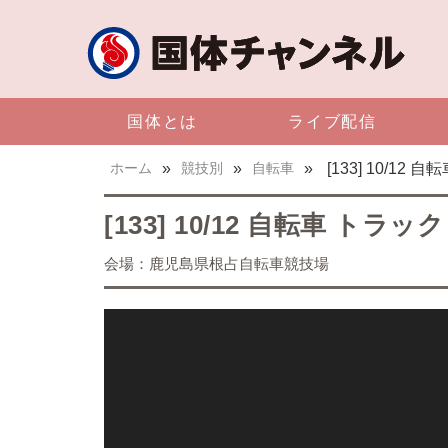
国体とは
ライブ配信
ホーム
»
競技別
»
自転車
»
[133] 10/12
[133] 10/12 自転車 トラ
会場：鹿児島県根占自転車競技場
国体チャンネルライブ配信