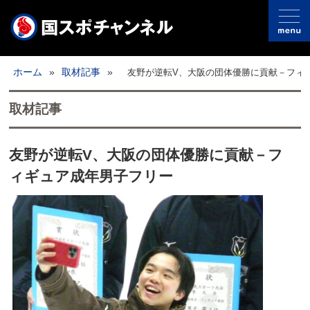
国スポとは
ホーム
»
取材記事
»
友野が逆転V、大阪の団体優勝に貢献－フィ
ライブ配信
取材記事
全配信日程
友野が逆転V、大阪の団体優勝に貢献－フ
競技別
ィギュア成年男子フリー
取材記事
フォトギャラリー
開催地情報