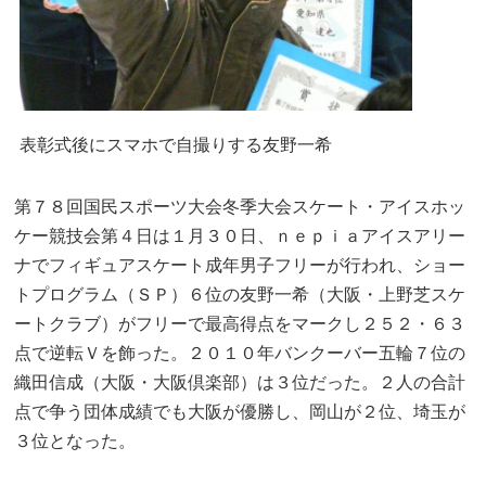
公式SNS
お問い合わせ
推奨環境
表彰式後にスマホで自撮りする友野一希
よくあるご質問
第７８回国民スポーツ大会冬季大会スケート・アイスホッ
ケー競技会第４日は１月３０日、ｎｅｐｉａアイスアリー
ナでフィギュアスケート成年男子フリーが行われ、ショー
トプログラム（ＳＰ）６位の友野一希（大阪・上野芝スケ
ートクラブ）がフリーで最高得点をマークし２５２・６３
点で逆転Ｖを飾った。２０１０年バンクーバー五輪７位の
織田信成（大阪・大阪倶楽部）は３位だった。２人の合計
点で争う団体成績でも大阪が優勝し、岡山が２位、埼玉が
３位となった。