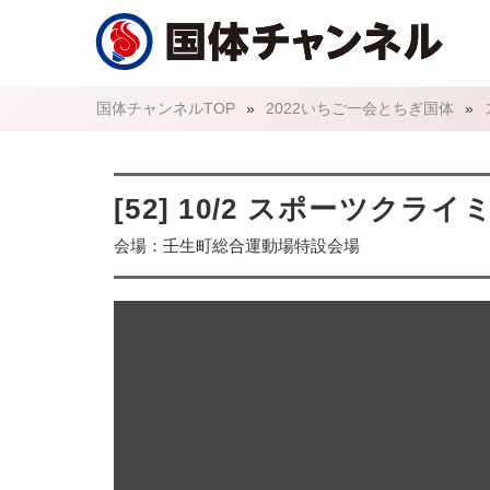
国体チャンネルTOP
»
2022いちご一会とちぎ国体
»
[52] 10/2 スポーツ
会場：壬生町総合運動場特設会場
国体チャンネルライブ配信