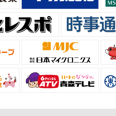
競技別
フィギュア
アイスホッケー
3日(火)
8日(日)