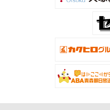
国スポとは
ライブ配信
日程
1月
31日(土)
2月
1日(日)
2日(月)