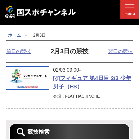
国スポとは
ホーム
»
2月3日
ライブ配信
2月3日の競技
前日の競技
翌日の競技
日程
02/03 09:00-
競技別
[4]フィギュア 第4日目 2/3 少年
男子（FS）
開催地情報
公式SNS
会場：FLAT HACHINOHE
お問い合わせ
推奨環境
よくあるご質問
競技検索