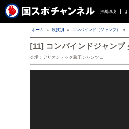
推奨環境
よ
ホーム
»
競技別
»
コンバインド（ジャンプ）
»
[11] コンバインドジャン
会場：アリオンテック蔵王シャンツェ
国スポチャンネルライブ配信