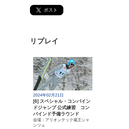
ポスト
国スポとは
ライブ配信
全配信日程
リプレイ
1月
28日(日)
29日(月)
30日(火)
31日(水)
2月
3日(土)
21日(水)
22日(木)
23日(金)
24日(土)
2024年02月21日
[6] スペシャル・コンバイン
ドジャンプ 公式練習 コン
バインド予備ラウンド
会場：アリオンテック蔵王シャ
ンツェ