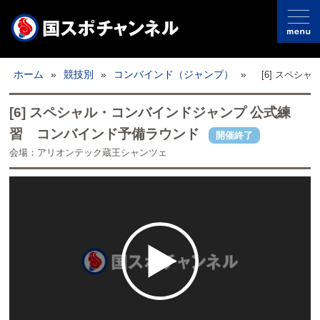
国スポとは
ホーム
»
競技別
»
コンバインド（ジャンプ）
»
[6] スペ
ライブ配信
[6] スペシャル・コンバインドジャンプ 公式練
習 コンバインド予備ラウンド
開催終了
全配信日程
会場：アリオンテック蔵王シャンツェ
競技別
取材記事
フォトギャラリー
開催地情報