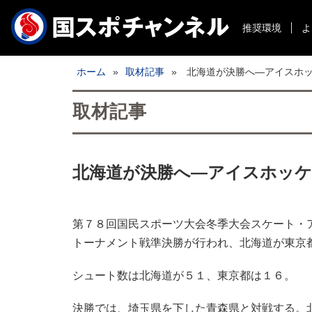
推奨環境
よ
ホーム
»
取材記事
»
北海道が決勝へ―アイスホ
取材記事
北海道が決勝へ―アイスホッケ
第７８回国民スポーツ大会冬季大会スケート・ア
トーナメント戦準決勝が行われ、北海道が東京
シュート数は北海道が５１、東京都は１６。
決勝では、埼玉県を下した青森県と対戦する。