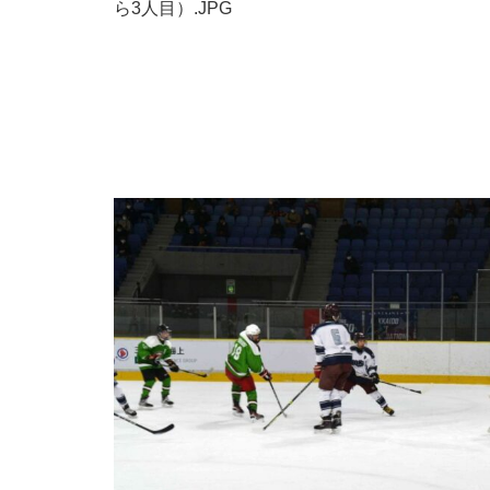
ら3人目）.JPG
国スポとは
ライブ配信
全配信日程
1月
28日(日)
29日(月)
30日(火)
31日(水)
2月
3日(土)
21日(水)
22日(木)
23日(金)
24日(土)