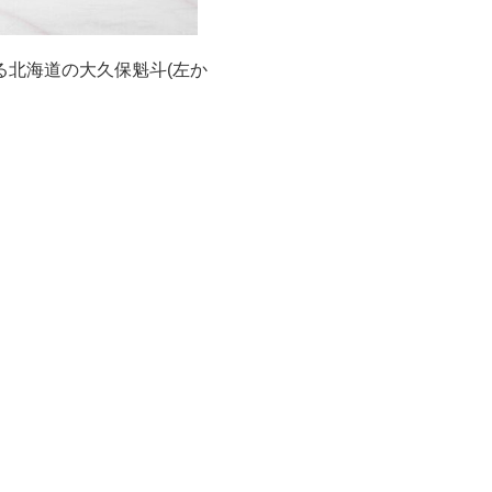
コンバインド(クロスカントリー)
る北海道の大久保魁斗(左か
取材記事
フォトギャラリー