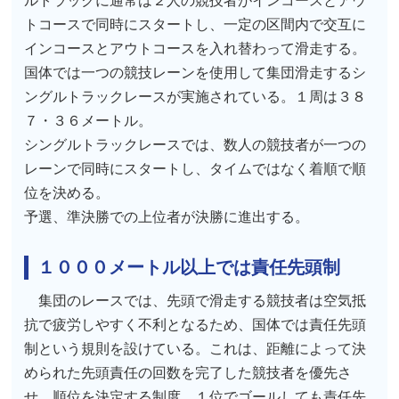
ルトラックに通常は２人の競技者がインコースとアウ
トコースで同時にスタートし、一定の区間内で交互に
インコースとアウトコースを入れ替わって滑走する。
国体では一つの競技レーンを使用して集団滑走するシ
ングルトラックレースが実施されている。１周は３８
７・３６メートル。
シングルトラックレースでは、数人の競技者が一つの
レーンで同時にスタートし、タイムではなく着順で順
位を決める。
予選、準決勝での上位者が決勝に進出する。
１０００メートル以上では責任先頭制
集団のレースでは、先頭で滑走する競技者は空気抵
抗で疲労しやすく不利となるため、国体では責任先頭
制という規則を設けている。これは、距離によって決
められた先頭責任の回数を完了した競技者を優先さ
せ、順位を決定する制度。１位でゴールしても責任先