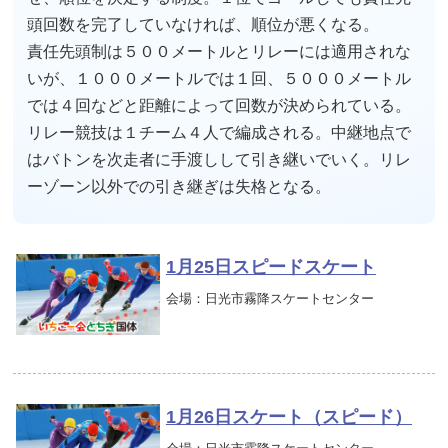
頭回数を完了していなければ、順位が悪くなる。
責任先頭制は５００メートルとリレーには適用されな
いが、１０００メートルでは１回、５０００メートル
では４回などと距離によって回数が決められている。
リレー競技は１チーム４人で編成される。中継地点で
はバトンを次走者に手渡しして引き継いでいく。リレ
ーゾーン以外での引き継ぎは失格となる。
1月25日スピードスケート
会場：日光市霧降スケートセンター
1月26日スケート（スピード）