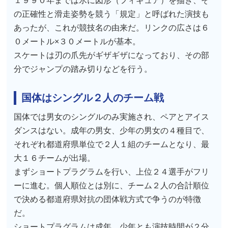
１９９０年までは氷に図形（フィギュア）を描き、そ
の正確性と滑走姿勢を競う「規定」と呼ばれた演技も
あったが、これが競技名の由来だ。リンクの広さは６
０メートル×３０メートルが基本。
スケートは刃の爪先がギザギザになっており、その部
分でジャンプの踏み切りなどを行う。
国体はシングル２人のチーム戦
国体では男女のシングルのみ実施され、ペアとアイス
ダンスはない。成年の男女、少年の男女の４種目で、
それぞれ都道府県単位で２人１組のチームとなり、最
大１６チームが出場。
まずショートプラグラムを行い、上位２４選手がフリ
ーに進む。個人順位とは別に、チーム２人の合計順位
で決める都道府県対抗の団体戦方式で争うのが特徴
だ。
ショートプラグラムは成年、少年とも演技時間が２分