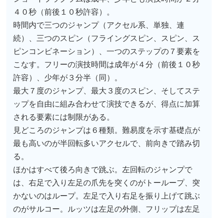
４０秒（前後１０秒許容）。
時間内で三つのジャンプ（アクセル系、単独、連
続）、三つのスピン（フライングスピン、スピン、ス
ピンコンビネーション）、一つのステップの７要素を
こなす。フリーの演技時間は成年が４分（前後１０秒
許容）、少年が３分半（同）。
最大７度のジャンプ、最大３度のスピン、そしてステ
ップを自由に組み合わせて演技できるが、得点に加算
される要素には制限がある。
見どころのジャンプは６種類。難易度を示す基礎点が
最も高いのが半回転多いアクセルで、前向きで踏み切
る。
ほかはすべて後ろ向きで跳ぶ。左回転のジャンプで
は、右足で入り左足の爪先を突くのがトーループ、突
かないのはループ。左足で入り右足を振り上げて跳ぶ
のがサルコー。ルッツは左足の外側、フリップは左足