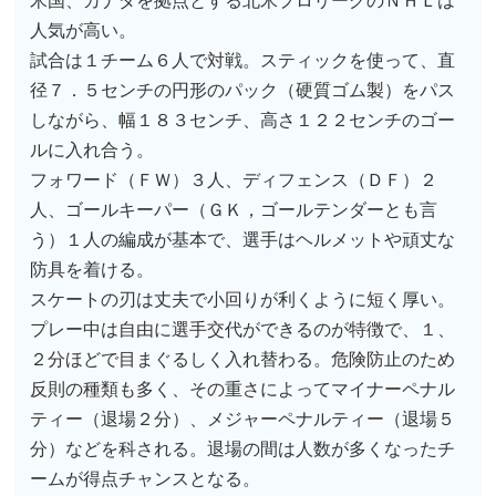
米国、カナダを拠点とする北米プロリーグのＮＨＬは
人気が高い。
試合は１チーム６人で対戦。スティックを使って、直
径７．５センチの円形のパック（硬質ゴム製）をパス
しながら、幅１８３センチ、高さ１２２センチのゴー
ルに入れ合う。
フォワード（ＦＷ）３人、ディフェンス（ＤＦ）２
人、ゴールキーパー（ＧＫ，ゴールテンダーとも言
う）１人の編成が基本で、選手はヘルメットや頑丈な
防具を着ける。
スケートの刃は丈夫で小回りが利くように短く厚い。
プレー中は自由に選手交代ができるのが特徴で、１、
２分ほどで目まぐるしく入れ替わる。危険防止のため
反則の種類も多く、その重さによってマイナーペナル
ティー（退場２分）、メジャーペナルティー（退場５
分）などを科される。退場の間は人数が多くなったチ
ームが得点チャンスとなる。