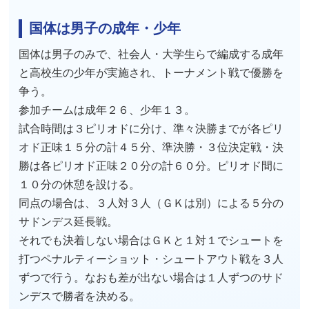
国体は男子の成年・少年
国体は男子のみで、社会人・大学生らで編成する成年
と高校生の少年が実施され、トーナメント戦で優勝を
争う。
参加チームは成年２６、少年１３。
試合時間は３ピリオドに分け、準々決勝までが各ピリ
オド正味１５分の計４５分、準決勝・３位決定戦・決
勝は各ピリオド正味２０分の計６０分。ピリオド間に
１０分の休憩を設ける。
同点の場合は、３人対３人（ＧＫは別）による５分の
サドンデス延長戦。
それでも決着しない場合はＧＫと１対１でシュートを
打つペナルティーショット・シュートアウト戦を３人
ずつで行う。なおも差が出ない場合は１人ずつのサド
ンデスで勝者を決める。