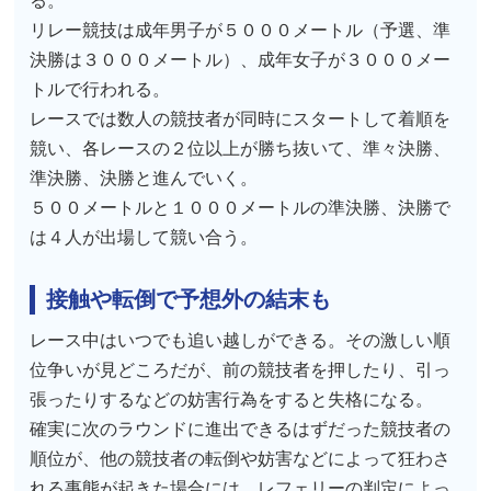
る。
リレー競技は成年男子が５０００メートル（予選、準
決勝は３０００メートル）、成年女子が３０００メー
トルで行われる。
レースでは数人の競技者が同時にスタートして着順を
競い、各レースの２位以上が勝ち抜いて、準々決勝、
準決勝、決勝と進んでいく。
５００メートルと１０００メートルの準決勝、決勝で
は４人が出場して競い合う。
接触や転倒で予想外の結末も
レース中はいつでも追い越しができる。その激しい順
位争いが見どころだが、前の競技者を押したり、引っ
張ったりするなどの妨害行為をすると失格になる。
確実に次のラウンドに進出できるはずだった競技者の
順位が、他の競技者の転倒や妨害などによって狂わさ
れる事態が起きた場合には、レフェリーの判定によっ