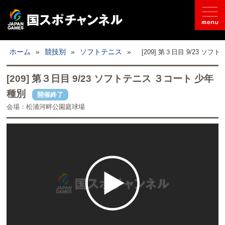
国スポとは
ホーム
»
競技別
»
ソフトテニス
»
[209] 第３日目 9/23 ソ
ライブ配信
[209] 第３日目 9/23 ソフトテニス ３コート 少年
種別
開催終了
日程
会場：松浦河畔公園庭球場
取材記事
フォトギャラリー
競技別
開催地情報
公式SNS
お問い合わせ
推奨環境