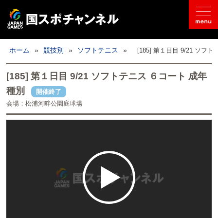
国スポとは
ホーム
»
競技別
»
ソフトテニス
»
[185] 第１日目 9/21 ソ
ライブ配信
[185] 第１日目 9/21 ソフトテニス ６コート 成年
種別
開催終了
日程
会場：松浦河畔公園庭球場
取材記事
フォトギャラリー
競技別
開催地情報
公式SNS
お問い合わせ
推奨環境