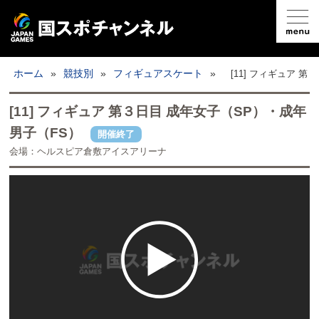
国スポとは
ホーム
»
競技別
»
フィギュアスケート
»
[11] フィギュア 
ライブ配信
[11] フィギュア 第３日目 成年女子（SP）・成年
男子（FS）
開催終了
日程
会場：ヘルスピア倉敷アイスアリーナ
取材記事
フォトギャラリー
競技別
開催地情報
公式SNS
お問い合わせ
推奨環境