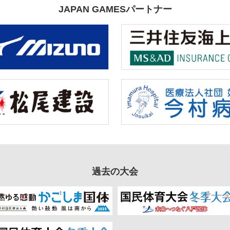
JAPAN GAMESパートナー
柔道
ソフトボー
弓道
ライフル射
7日(月)
ラグビーフットボール
スポーツク
11日(金)
15日(火)
アーチェリー
空手道
クレー射撃
なぎなた
ゴルフ
トライアス
催地情報
公式SNS
お問い合わせ
推奨環境
よくあるご
過去の大会