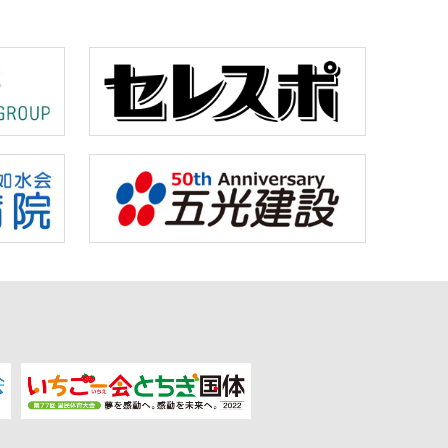
ル
バドミントン
撃
剣道
ライミング
カヌー
銃剣道
ボウリング
ロン
高等学校野球
質問