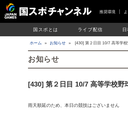
推奨環境
よ
国スポとは
ライブ配信
日
ホーム
»
お知らせ
»
[430] 第２日目 10/7 高等
お知らせ
[430] 第２日目 10/7 高等学校
雨天順延のため、本日の競技はございません