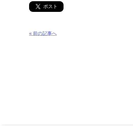
ポスト
« 前の記事へ
国スポとは
ライブ配信
日程
9月
5日(木)
6日(金)
7日(土)
9日(月)
10日(火)
11日(水)
13日(金)
14日(土)
15日(日)
17日(火)
21日(土)
22日(日)
24日(火)
25日(水)
26日(木)