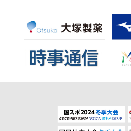
28日(土)
29日(日)
30日(月)
10月
1日(火)
5日(土)
6日(日)
8日(火)
9日(水)
10日(木)
12日(土)
13日(日)
14日(月)
取材記事
フォトギャラリー
開