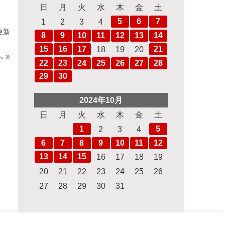
日
月
火
水
木
金
土
5
6
7
1
2
3
4
 更新
8
9
10
11
12
13
14
15
16
17
21
18
19
20
 »
22
23
24
25
26
27
28
29
30
水泳
2024年10月
日
月
火
水
木
金
土
ローイング
1
5
2
3
4
ル
体操
6
7
8
9
10
11
12
13
14
15
16
17
18
19
セーリング
20
21
22
23
24
25
26
ル
自転車
27
28
29
30
31
軟式野球
フェンシング