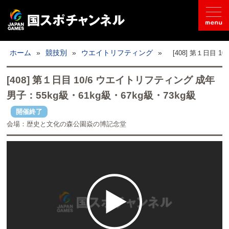
国スポとは
ホーム
»
競技別
»
ウエイトリフティング
»
[408] 第１日目 
ライブ配信
[408] 第１日目 10/6 ウエイトリフティング 成年
男子：55kg級・61kg級・67kg級・73kg級
日程
開催終了
会場：歴史と文化の森公園焱の博記念堂
取材記事
フォトギャラリー
競技別
開催地情報
公式SNS
お問い合わせ
推奨環境