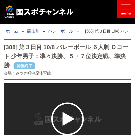
国スポとは
ホーム
»
競技別
»
バレーボール
»
[388] 第３日目 10/8
ライブ配信
[388] 第３日目 10/8 バレーボール ６人制 Ｄコー
ト 少年男子：準々決勝、５・７位決定戦、準決
日程
勝
開催終了
会場：みやき町中原体育館
取材記事
フォトギャラリー
競技別
開催地情報
公式SNS
お問い合わせ
推奨環境