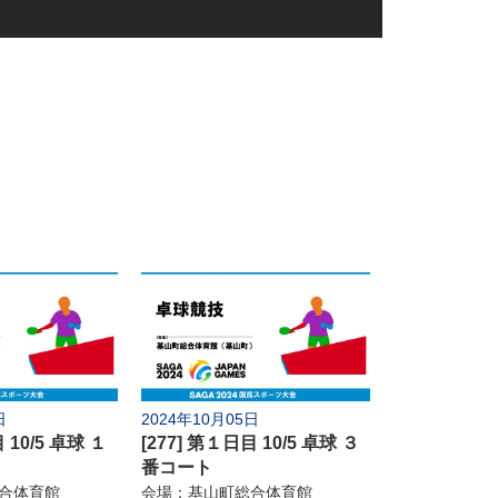
水泳
ローイング
ル
体操
セーリング
ル
自転車
軟式野球
フェンシング
日
2024年10月05日
ル
バドミントン
 10/5 卓球 １
[277] 第１日目 10/5 卓球 ３
番コート
撃
剣道
合体育館
会場：基山町総合体育館