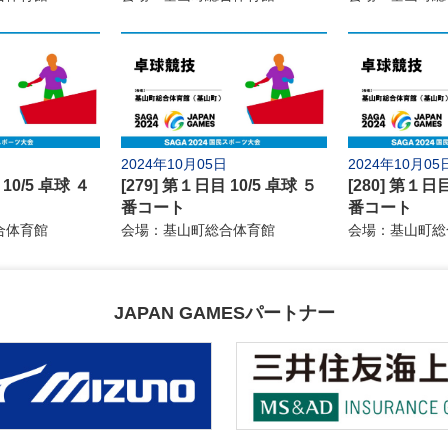
ラグビーフットボール
スポーツク
11日(金)
15日(火)
アーチェリー
空手道
クレー射撃
なぎなた
ゴルフ
トライアス
2024年10月05日
2024年10月05
 10/5 卓球 ４
[279] 第１日目 10/5 卓球 ５
[280] 第１日目
催地情報
公式SNS
お問い合わせ
推奨環境
よくあるご
番コート
番コート
合体育館
会場：基山町総合体育館
会場：基山町総
JAPAN GAMESパートナー