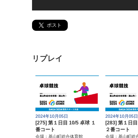
ポスト
国スポとは
ライブ配信
日程
リプレイ
9月
5日(木)
6日(金)
7日(土)
9日(月)
10日(火)
11日(水)
13日(金)
14日(土)
15日(日)
17日(火)
21日(土)
22日(日)
24日(火)
25日(水)
26日(木)
2024年10月05日
2024年10月05日
28日(土)
29日(日)
30日(月)
[275] 第１日目 10/5 卓球 １
[283] 第１日目
10月
番コート
２番コート
会場：基山町総合体育館
会場：基山町総
1日(火)
5日(土)
6日(日)