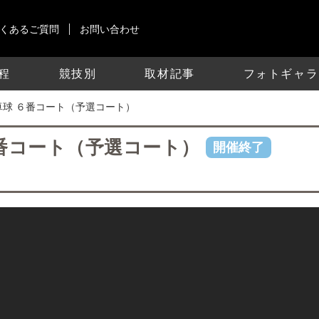
くあるご質問
お問い合わせ
程
競技別
取材記事
フォトギャラ
/9 卓球 ６番コート（予選コート）
球 ６番コート（予選コート）
開催終了