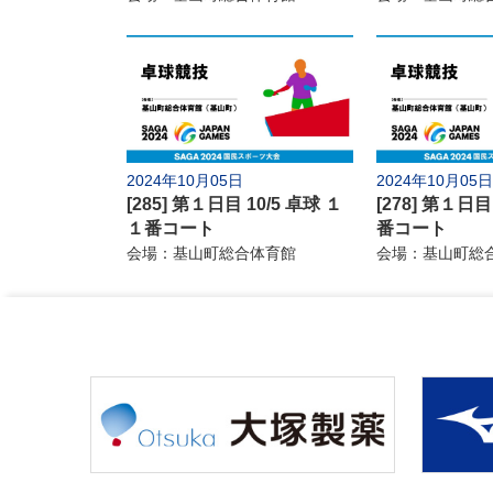
8日(火)
9日(水)
10日(木)
12日(土)
13日(日)
14日(月)
取材記事
フォトギャラリー
2024年10月05日
2024年10月05日
[285] 第１日目 10/5 卓球 １
[278] 第１日目
開
１番コート
番コート
会場：基山町総合体育館
会場：基山町総