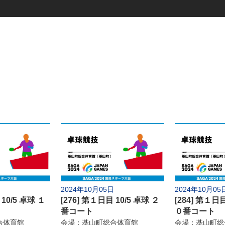
競技別
式典
陸上競技
サッカー
テニス
ホッケー
バレーボー
バスケットボール
レスリング
8日(日)
12日(木)
ウエイトリフティング
ハンドボー
16日(月)
ソフトテニス
卓球
23日(月)
相撲
馬術
27日(金)
2024年10月05日
2024年10月05
柔道
ソフトボー
 10/5 卓球 １
[276] 第１日目 10/5 卓球 ２
[284] 第１日目
番コート
０番コート
弓道
ライフル射
合体育館
会場：基山町総合体育館
会場：基山町総
7日(月)