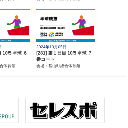
ライミング
カヌー
銃剣道
ボウリング
ロン
高等学校野球
日
2024年10月05日
 10/5 卓球 ６
[281] 第１日目 10/5 卓球 ７
質問
番コート
合体育館
会場：基山町総合体育館