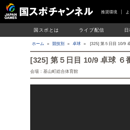
推奨環境
よ
国スポとは
ライブ配信
日
ホーム
»
競技別
»
卓球
»
[325] 第５日目 10
[325] 第５日目 10/9 卓
会場：基山町総合体育館
国スポチャンネルライブ配信