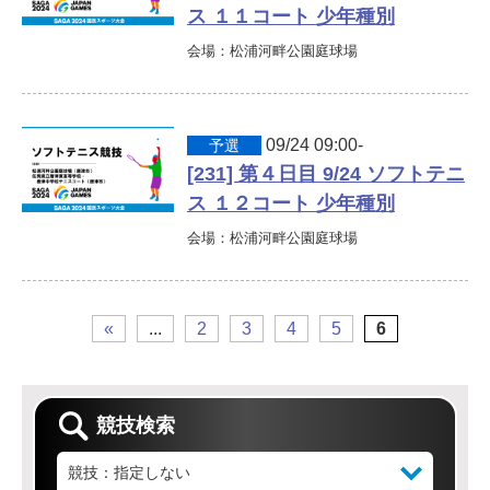
ス １１コート 少年種別
会場：松浦河畔公園庭球場
09/24 09:00-
予選
[231] 第４日目 9/24 ソフトテニ
ス １２コート 少年種別
会場：松浦河畔公園庭球場
«
...
2
3
4
5
6
競技検索