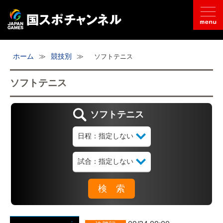
国スポとは
ホーム
≫
競技別
≫
ソフトテニス
ライブ配信
ソフトテニス
日程
ソフトテニス
取材記事
フォトギャラリー
競技別
開催地情報
公式SNS
お問い合わせ
推奨環境