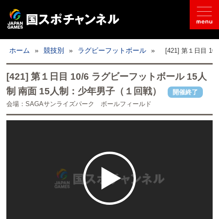
国スポとは
ホーム
»
競技別
»
ラグビーフットボール
»
[421] 第１日目
ライブ配信
[421] 第１日目 10/6 ラグビーフットボール 15人
制 南面 15人制：少年男子（１回戦）
開催終了
日程
会場：SAGAサンライズパーク ボールフィールド
取材記事
フォトギャラリー
競技別
開催地情報
公式SNS
お問い合わせ
推奨環境