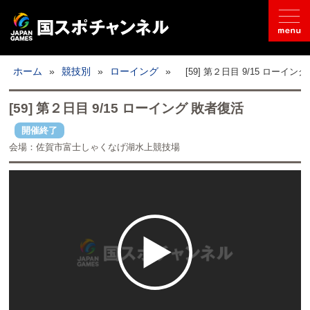
国スポとは
ホーム
»
競技別
»
ローイング
»
[59] 第２日目 9/15 ローイン
ライブ配信
[59] 第２日目 9/15 ローイング 敗者復活
開催終了
日程
会場：佐賀市富士しゃくなげ湖水上競技場
取材記事
フォトギャラリー
競技別
開催地情報
公式SNS
お問い合わせ
推奨環境