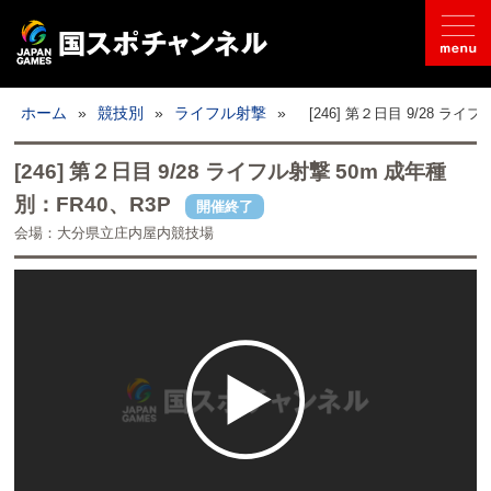
国スポとは
ホーム
»
競技別
»
ライフル射撃
»
[246] 第２日目 9/28 ライ
ライブ配信
[246] 第２日目 9/28 ライフル射撃 50m 成年種
別：FR40、R3P
開催終了
日程
会場：大分県立庄内屋内競技場
取材記事
フォトギャラリー
競技別
開催地情報
公式SNS
お問い合わせ
推奨環境