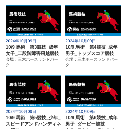
2024年10月09日
2024年10月09日
10/9 馬術 第3競技_成年
10/9 馬術 第4競技_成年
女子_二段階障害飛越競技
男子_トップスコア競技
会場：三木ホースランドパー
会場：三木ホースランドパー
ク
ク
2024年10月09日
2024年10月09日
10/9 馬術 第5競技_少年_
10/9 馬術 第6競技_成年
スピードアンドハンディネ
男子_ダービー競技