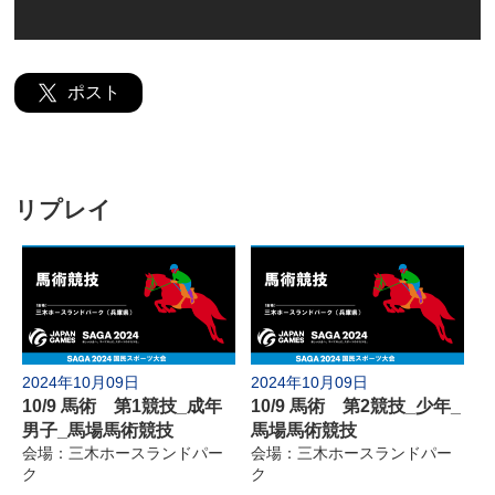
よくあるご質問
ポスト
リプレイ
2024年10月09日
2024年10月09日
10/9 馬術 第1競技_成年
10/9 馬術 第2競技_少年_
男子_馬場馬術競技
馬場馬術競技
会場：三木ホースランドパー
会場：三木ホースランドパー
ク
ク