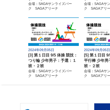
10月
会場：SAGAサンライズパー
会場：SAGAサ
ク SAGAアリーナ
ク SAGAアリ
1日(火)
5日(土)
6日(日)
8日(火)
9日(水)
10日(木)
12日(土)
13日(日)
14日(月)
取材記事
フォトギャラリー
2024年09月05日
2024年09月05日
[3] 第１日目 9/5 体操 競技：
[5] 第１日目 9
開
つり輪 少年男子：予選：１
平行棒 少年男
班・２班
班・２班
会場：SAGAサンライズパー
会場：SAGAサ
ク SAGAアリーナ
ク SAGAアリ