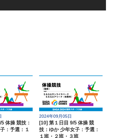
水泳
ローイング
ル
体操
セーリング
ル
自転車
軟式野球
日
2024年09月05日
フェンシング
9/5 体操 競技：
[10] 第１日目 9/5 体操 競
男子：予選：１
技：ゆか 少年女子：予選：
ル
バドミントン
１班・２班・３班