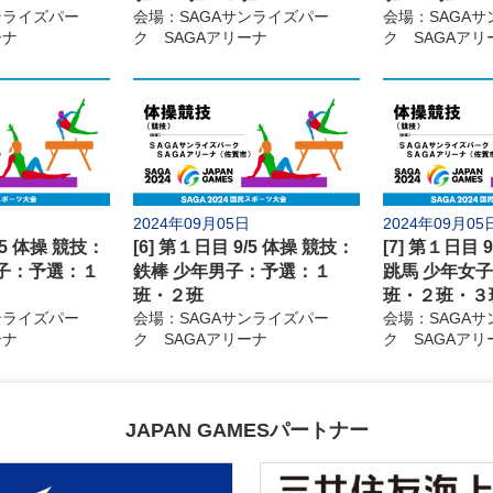
ンライズパー
会場：SAGAサンライズパー
会場：SAGA
弓道
ライフル射
ーナ
ク SAGAアリーナ
ク SAGAアリ
7日(月)
ラグビーフットボール
スポーツク
11日(金)
15日(火)
アーチェリー
空手道
クレー射撃
なぎなた
ゴルフ
トライアス
2024年09月05日
2024年09月05
/5 体操 競技：
[6] 第１日目 9/5 体操 競技：
[7] 第１日目 
催地情報
公式SNS
お問い合わせ
推奨環境
よくあるご
子：予選：１
鉄棒 少年男子：予選：１
跳馬 少年女
班・２班
班・２班・３
ンライズパー
会場：SAGAサンライズパー
会場：SAGA
ーナ
ク SAGAアリーナ
ク SAGAアリ
JAPAN GAMESパートナー