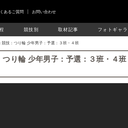
くあるご質問
お問い合わせ
程
競技別
取材記事
フォトギャラ
6 体操 競技：つり輪 少年男子：予選：３班・４班
 競技：つり輪 少年男子：予選：３班・４班