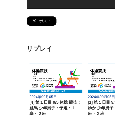
ポスト
国スポとは
ライブ配信
リプレイ
日程
9月
5日(木)
6日(金)
7日(土)
9日(月)
10日(火)
11日(水)
13日(金)
14日(土)
15日(日)
17日(火)
21日(土)
22日(日)
2024年09月05日
2024年09月05日
[4] 第１日目 9/5 体操 競技：
[1] 第１日目 9
24日(火)
25日(水)
26日(木)
跳馬 少年男子：予選：１
ゆか 少年男子
28日(土)
29日(日)
30日(月)
班・２班
班・２班