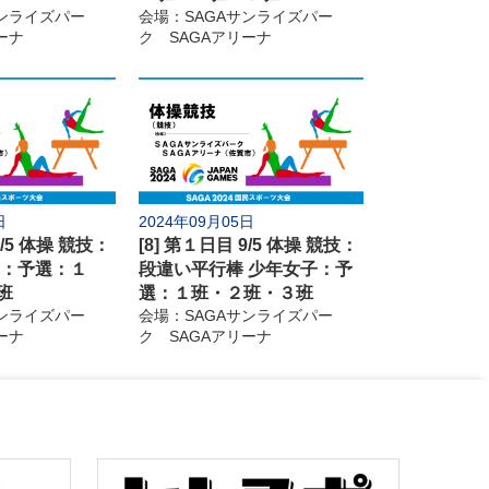
サンライズパー
会場：SAGAサンライズパー
撃
剣道
ーナ
ク SAGAアリーナ
ライミング
カヌー
銃剣道
ボウリング
ロン
高等学校野球
日
2024年09月05日
9/5 体操 競技：
[8] 第１日目 9/5 体操 競技：
質問
子：予選：１
段違い平行棒 少年女子：予
班
選：１班・２班・３班
サンライズパー
会場：SAGAサンライズパー
ーナ
ク SAGAアリーナ