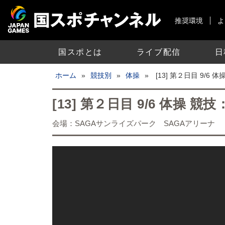
推奨環境
よ
国スポとは
ライブ配信
日
ホーム
»
競技別
»
体操
»
[13] 第２日目 9/
[13] 第２日目 9/6 体操
会場：SAGAサンライズパーク SAGAアリーナ
国スポチャンネルライブ配信