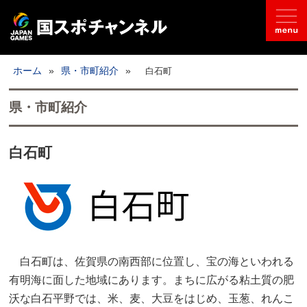
国スポとは
ホーム
»
県・市町紹介
»
白石町
ライブ配信
県・市町紹介
日程
白石町
取材記事
フォトギャラリー
競技別
白石町は、佐賀県の南西部に位置し、宝の海といわれる
開催地情報
公式SNS
有明海に面した地域にあります。まちに広がる粘土質の肥
沃な白石平野では、米、麦、大豆をはじめ、玉葱、れんこ
お問い合わせ
推奨環境