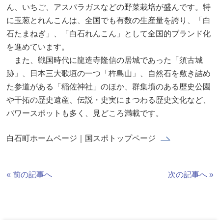
ん、いちご、アスパラガスなどの野菜栽培が盛んです。特
よくあるご質問
に玉葱とれんこんは、全国でも有数の生産量を誇り、「白
石たまねぎ」、「白石れんこん」として全国的ブランド化
を進めています。
また、戦国時代に龍造寺隆信の居城であった「須古城
跡」、日本三大歌垣の一つ「杵島山」、自然石を敷き詰め
た参道がある「稲佐神社」のほか、群集墳のある歴史公園
や干拓の歴史遺産、伝説・史実にまつわる歴史文化など、
パワースポットも多く、見どころ満載です。
白石町ホームページ｜国スポトップページ
« 前の記事へ
次の記事へ »